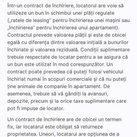
Într-un contract de închiriere, locatorul are voie să
utilizeze un bun în schimbul unei plăți regulate
(„ratele de leasing” pentru închirierea unei mașini sau
„închirierea” pentru închirierea unui apartament).
Contractul prevede valoarea plății și este de obicei
egală cu diferența dintre valoarea inițială a bunurilor
închiriate și valoarea reziduală. Condiții suplimentare
trebuie respectate de locatar pentru a se asigura că
un bun este utilizat în mod corespunzător. Un
contract poate prevedea că puteți folosi vehiculul
închiriat numai în scopuri comerciale și că nu puteți
ține animale de companie în apartament. De
asemenea, trebuie să vă gândiți la avansuri,
depozite, precum și la orice taxe suplimentare care
pot fi impuse de locator.
Un contract de închiriere are de obicei un termen
fix, iar locatarul este obligat să returneze
proprietatea. Uneori, locatarul are opțiunea de a