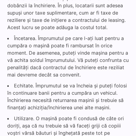
dobânzii la închiriere. În plus, locatarii sunt adesea
supuși unor taxe suplimentare, cum ar fi taxe de
reziliere și taxe de inițiere a contractului de leasing.
Acest lucru se poate adăuga la costul total.
Încetarea. Împrumutul pe care l-ați luat pentru a
cumpăra o mașină poate fi rambursat în orice
moment. De asemenea, puteți vinde mașina pentru a
vă achita soldul împrumutului. Vă puteți confrunta cu
penalități dacă contractul de închiriere este reziliat
mai devreme decât sa convenit.
Echitate. Împrumutul se va încheia și puteți folosi
în continuare banii pentru a cumpăra un vehicul.
Închirierea necesită returnarea mașinii și trebuie să
finanțați achiziția/închirierea unei alte mașini.
Utilizare. O mașină poate fi condusă de câte ori
doriți, așa că nu trebuie să vă faceți griji că copiii
voștri vărsă băuturi și înghețată peste tot pe