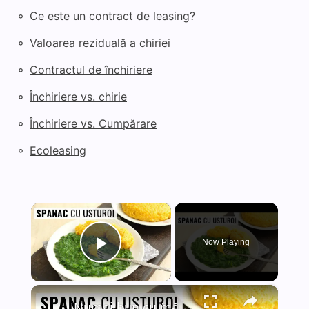
◦
Ce este un contract de leasing?
◦
Valoarea reziduală a chiriei
◦
Contractul de închiriere
◦
Închiriere vs. chirie
◦
Închiriere vs. Cumpărare
◦
Ecoleasing
×
Now Playing
Play Video
×
Numai bun cu mămăliguță caldă! Spanac cu usturoi la tigaie - mâncare simplă, de post.