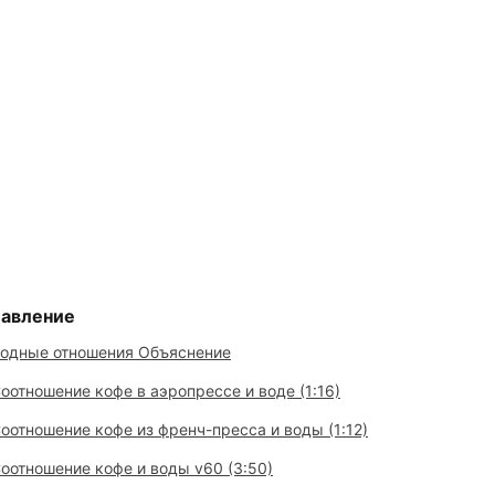
лавление
одные отношения Объяснение
оотношение кофе в аэропрессе и воде (1:16)
оотношение кофе из френч-пресса и воды (1:12)
оотношение кофе и воды v60 (3:50)