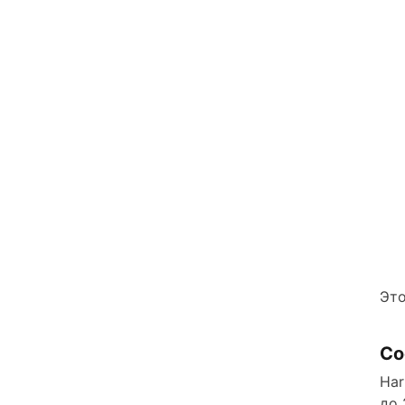
Это
Со
Har
до 