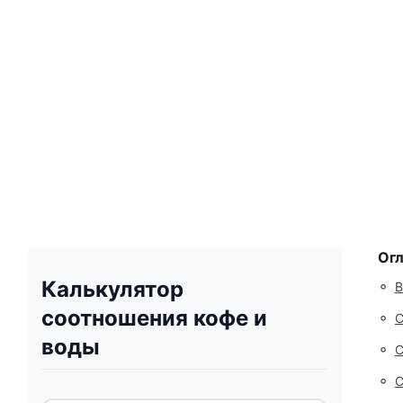
Ог
Калькулятор
◦
В
соотношения кофе и
◦
С
воды
◦
С
◦
С