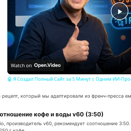
P
l
a
Watch on
y
🤖 Я Создал Полный Сайт за 5 Минут с Одним ИИ-П
V
 рецепт, который мы адаптировали из френч-пресса емк
i
отношение кофе и воды v60 (3:50)
d
io, производитель v60, рекомендует соотношение 3:50.
250 г кофе.