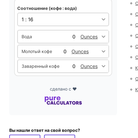
◦
С
Соотношение (кофе : вода)
◦
С
◦
С
◦
С
Вода
◦
С
Молотый кофе
◦
С
Заваренный кофе
◦
К
◦
О
◦
сделано с ❤️
К
Вы нашли ответ на свой вопрос?