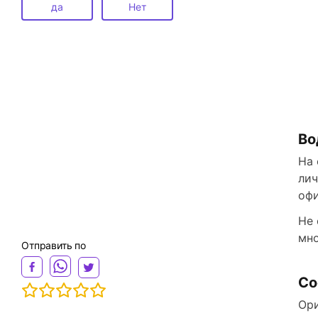
да
Нет
Во
На 
лич
офи
Не 
мно
Отправить по
Со
Ори