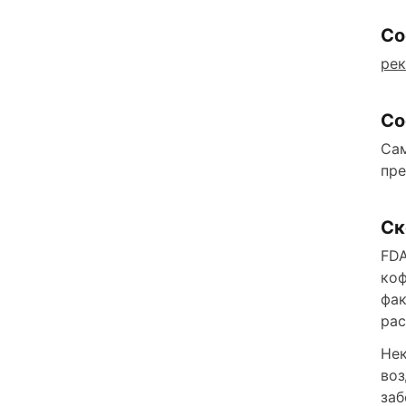
Со
ре
Со
Сам
пре
Ск
FDA
коф
фак
рас
Нек
воз
заб