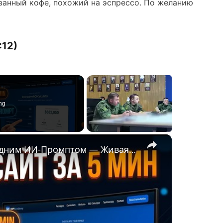
ванный кофе, похожий на эспрессо. По желанию
:12)
ng
×
🤖 Я Создал Полный Сайт за 5 Минут с Одним ИИ-Промптом — Живая Демонстрация