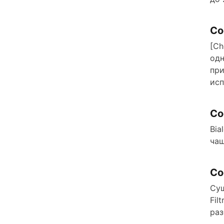
Со
[Ch
одн
при
исп
Со
Bia
чаш
Со
Сущ
Fil
раз