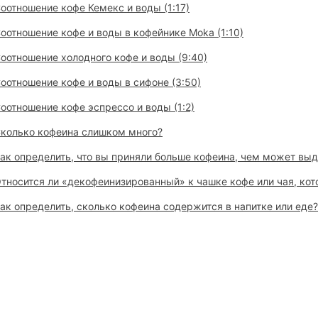
оотношение кофе Кемекс и воды (1:17)
оотношение кофе и воды в кофейнике Moka (1:10)
оотношение холодного кофе и воды (9:40)
оотношение кофе и воды в сифоне (3:50)
оотношение кофе эспрессо и воды (1:2)
колько кофеина слишком много?
ак определить, что вы приняли больше кофеина, чем может вы
тносится ли «декофеинизированный» к чашке кофе или чая, ко
ак определить, сколько кофеина содержится в напитке или еде?