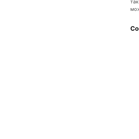
так
мож
Со