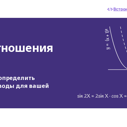
Встро
тношения
 определить
 воды для вашей