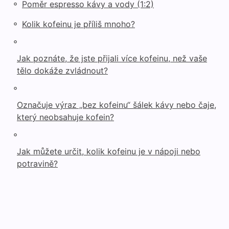
◦
Poměr espresso kávy a vody (1:2)
◦
Kolik kofeinu je příliš mnoho?
◦
Jak poznáte, že jste přijali více kofeinu, než vaše
tělo dokáže zvládnout?
◦
Označuje výraz „bez kofeinu“ šálek kávy nebo čaje,
který neobsahuje kofein?
◦
Jak můžete určit, kolik kofeinu je v nápoji nebo
potravině?