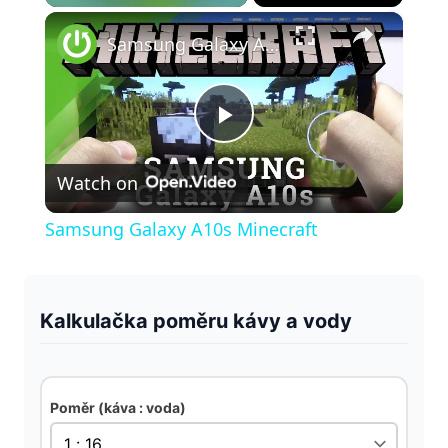
×
Play
Unmute
Fullscreen
Samsung Galaxy A10s Minecraft
P
Watch on
l
Samsung Galaxy A10s Minecraft
a
y
Kalkulačka poměru kávy a vody
V
Poměr (káva : voda)
i