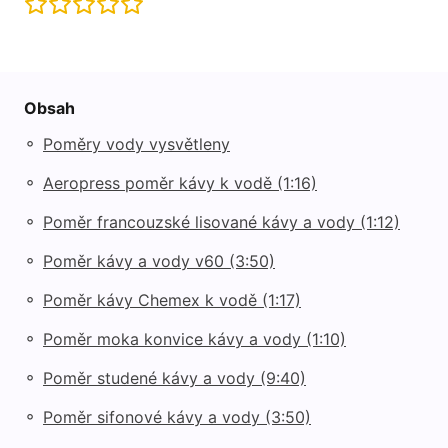
Obsah
◦
Poměry vody vysvětleny
◦
Aeropress poměr kávy k vodě (1:16)
◦
Poměr francouzské lisované kávy a vody (1:12)
◦
Poměr kávy a vody v60 (3:50)
◦
Poměr kávy Chemex k vodě (1:17)
◦
Poměr moka konvice kávy a vody (1:10)
◦
Poměr studené kávy a vody (9:40)
◦
Poměr sifonové kávy a vody (3:50)