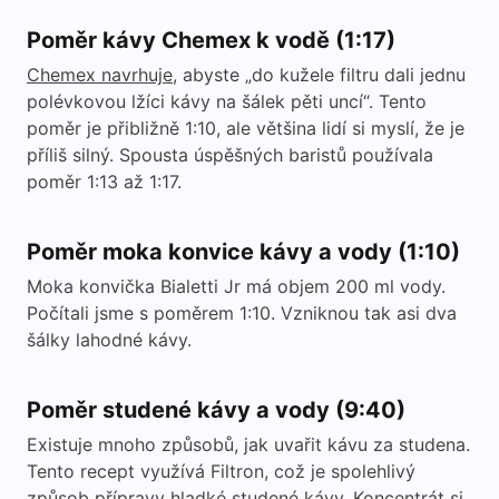
Poměr kávy Chemex k vodě (1:17)
Chemex navrhuje
, abyste „do kužele filtru dali jednu
polévkovou lžíci kávy na šálek pěti uncí“. Tento
poměr je přibližně 1:10, ale většina lidí si myslí, že je
příliš silný. Spousta úspěšných baristů používala
poměr 1:13 až 1:17.
Poměr moka konvice kávy a vody (1:10)
Moka konvička Bialetti Jr má objem 200 ml vody.
Počítali jsme s poměrem 1:10. Vzniknou tak asi dva
šálky lahodné kávy.
Poměr studené kávy a vody (9:40)
Existuje mnoho způsobů, jak uvařit kávu za studena.
Tento recept využívá Filtron, což je spolehlivý
způsob přípravy hladké studené kávy. Koncentrát si