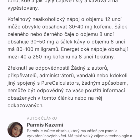
toho, kde a jak byly čajové listy a kávová zrna
vypěstovány.
Kofeinový nealkoholický nápoj o objemu 12 uncí
může obvykle obsahovat 30-40 mg kofeinu. Šálek
zeleného nebo černého čaje o objemu 8 uncí
obsahuje 30–50 mg a šálek kávy o objemu 8 uncí
má 80–100 miligramů. Energetické nápoje obsahují
mezi 40 a 250 mg kofeinu na 8 uncí tekutiny.
Zřeknutí se odpovědnosti! Žádný z autorů,
přispěvatelů, administrátorů, vandalů nebo kdokoli
jiný spojený s PureCalculators, žádným způsobem,
nemůže být odpovědný za vaše použití informací
obsažených v tomto článku nebo na něj
odkazovaných.
AUTOR ČLÁNKU
Parmis Kazemi
Parmis je tvůrce obsahu, který má vášeň pro psaní a
vytváření nových věcí. Má také velký zájem o technologie a