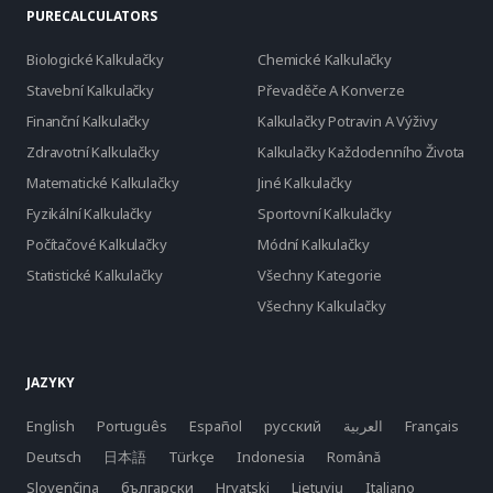
PURECALCULATORS
Biologické Kalkulačky
Chemické Kalkulačky
Stavební Kalkulačky
Převaděče A Konverze
Finanční Kalkulačky
Kalkulačky Potravin A Výživy
Zdravotní Kalkulačky
Kalkulačky Každodenního Života
Matematické Kalkulačky
Jiné Kalkulačky
Fyzikální Kalkulačky
Sportovní Kalkulačky
Počítačové Kalkulačky
Módní Kalkulačky
Statistické Kalkulačky
Všechny Kategorie
Všechny Kalkulačky
JAZYKY
English
Português
Español
русский
العربية
Français
Deutsch
日本語
Türkçe
Indonesia
Română
Slovenčina
български
Hrvatski
Lietuvių
Italiano