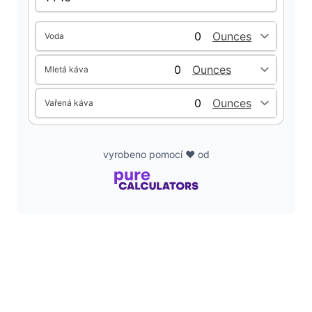
d
Voda
Mletá káva
e
Vařená káva
o
vyrobeno pomocí ❤️ od