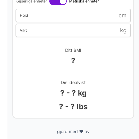
Kejserliga enheter
Metriska enheter
i
cm
Höjd
d
kg
Vikt
e
Ditt BMI
o
?
Din idealvikt
? - ? kg
? - ? lbs
gjord med ❤️ av