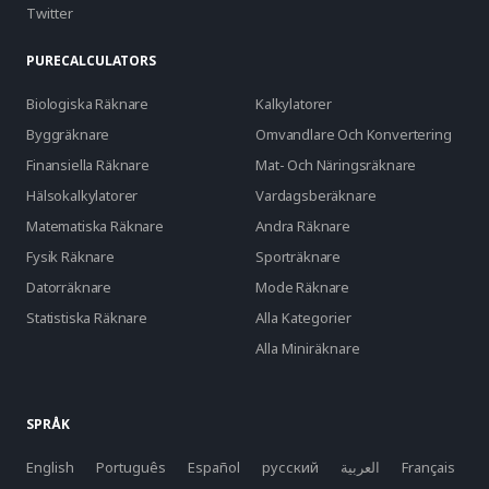
Twitter
PURECALCULATORS
Biologiska Räknare
Kalkylatorer
Byggräknare
Omvandlare Och Konvertering
Finansiella Räknare
Mat- Och Näringsräknare
Hälsokalkylatorer
Vardagsberäknare
Matematiska Räknare
Andra Räknare
Fysik Räknare
Sporträknare
Datorräknare
Mode Räknare
Statistiska Räknare
Alla Kategorier
Alla Miniräknare
SPRÅK
English
Português
Español
русский
العربية
Français