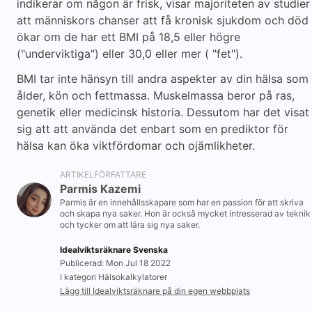
indikerar om någon är frisk, visar majoriteten av studier
att människors chanser att få kronisk sjukdom och död
ökar om de har ett BMI på 18,5 eller högre
("underviktiga") eller 30,0 eller mer ( "fet").
BMI tar inte hänsyn till andra aspekter av din hälsa som
ålder, kön och fettmassa. Muskelmassa beror på ras,
genetik eller medicinsk historia. Dessutom har det visat
sig att att använda det enbart som en prediktor för
hälsa kan öka viktfördomar och ojämlikheter.
ARTIKELFÖRFATTARE
Parmis Kazemi
Parmis är en innehållsskapare som har en passion för att skriva
och skapa nya saker. Hon är också mycket intresserad av teknik
och tycker om att lära sig nya saker.
Idealviktsräknare Svenska
Publicerad: Mon Jul 18 2022
I kategori Hälsokalkylatorer
Lägg till Idealviktsräknare på din egen webbplats