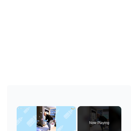
×
Now Playing