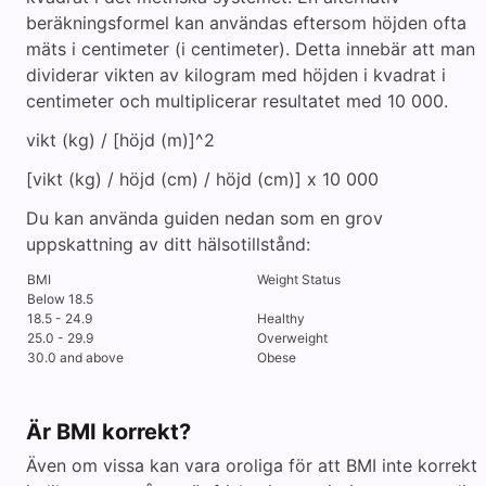
beräkningsformel kan användas eftersom höjden ofta
mäts i centimeter (i centimeter). Detta innebär att man
dividerar vikten av kilogram med höjden i kvadrat i
centimeter och multiplicerar resultatet med 10 000.
vikt (kg) / [höjd (m)]^2
[vikt (kg) / höjd (cm) / höjd (cm)] x 10 000
Du kan använda guiden nedan som en grov
uppskattning av ditt hälsotillstånd:
BMI
Weight Status
Below 18.5
18.5 - 24.9
Healthy
25.0 - 29.9
Overweight
30.0 and above
Obese
Är BMI korrekt?
Även om vissa kan vara oroliga för att BMI inte korrekt