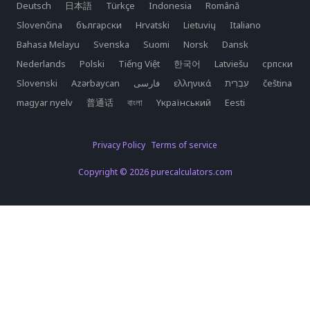
Deutsch
日本語
Türkçe
Indonesia
Română
Slovenčina
български
Hrvatski
Lietuvių
Italiano
Bahasa Melayu
Svenska
Suomi
Norsk
Dansk
Nederlands
Polski
Tiếng Việt
한국어
Latviešu
српски
Slovenski
Azərbaycan
فارسی
ελληνικά
čeština
magyar nyelv
普通话
বাংলা
Yкраїнський
Eesti
Privacy Policy
Terms of service
Copyright © 2026 purecalculators.com