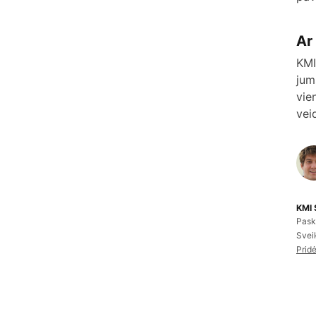
Ar
KMI
jum
vie
vei
KMI 
Pask
Svei
Prid