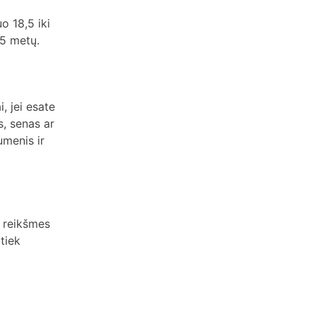
o 18,5 iki
65 metų.
, jei esate
s, senas ar
umenis ir
 reikšmes
tiek