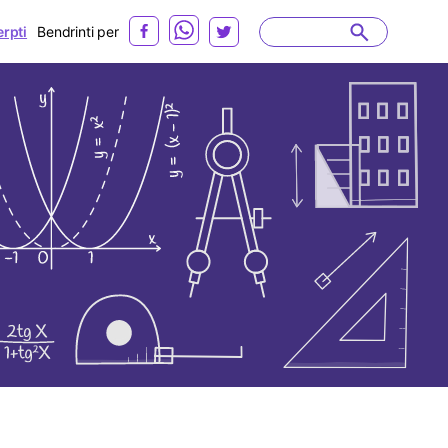
erpti
Bendrinti per