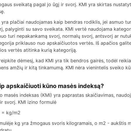
o
gaus sveikatą pagal jo ūgį ir svorį. KMI yra skirtas nustatyt
ę.
 yra plačiai naudojamas kaip bendras rodiklis, jei asmuo tur
rį, palyginti su savo sveikata. KMI vertė naudojama kategori
uo turi nepakankamą svorį, normalų svorį, antsvorį ar nutu
egorija priklauso nuo apskaičiuotos vertės. Iš apačios galit
ios vertės atitinka kurią kategoriją.
reipkite dėmesį, kad KMI yra tik bendros gairės, todėl reikia 
ens amžių ir kitą tinkamumą. KMI nėra vienintelis sveiko k
ip apskaičiuoti kūno masės indeksą?
o masės indeksas (KMI) yra paprastas skaičiavimas, naud
 ir svorį. KMI izino formulė
 = kg/m2
mulėje kg yra žmogaus svoris kilogramais, o m2 - aukštis m
dratu.