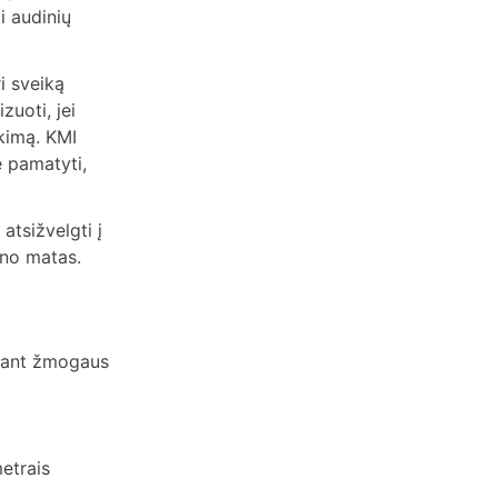
i audinių
i sveiką
zuoti, jei
kimą. KMI
e pamatyti,
atsižvelgti į
ūno matas.
ojant žmogaus
etrais