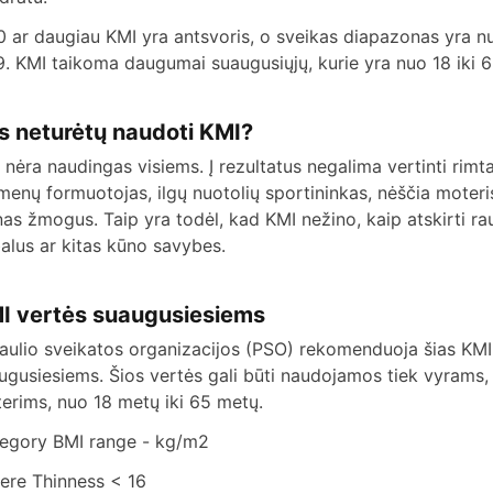
0 ar daugiau KMI yra antsvoris, o sveikas diapazonas yra nu
9. KMI taikoma daugumai suaugusiųjų, kurie yra nuo 18 iki 
s neturėtų naudoti KMI?
 nėra naudingas visiems. Į rezultatus negalima vertinti rimtai
menų formuotojas, ilgų nuotolių sportininkas, nėščia moteri
nas žmogus. Taip yra todėl, kad KMI nežino, kaip atskirti ra
balus ar kitas kūno savybes.
I vertės suaugusiesiems
aulio sveikatos organizacijos (PSO) rekomenduoja šias KMI
ugusiesiems. Šios vertės gali būti naudojamos tiek vyrams, 
erims, nuo 18 metų iki 65 metų.
egory BMI range - kg/m2
ere Thinness < 16