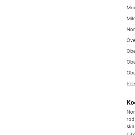
Mod
Mil
Nor
Ove
Obe
Obe
Obe
Per
Ko
Nor
rod
ska
pav