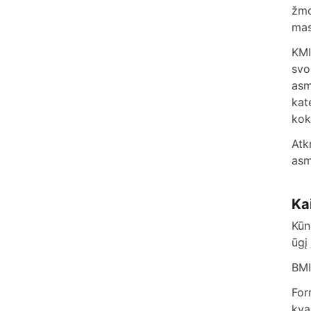
žmo
mas
KMI
svo
asm
kat
kok
Atk
asm
Ka
Kūn
ūgį
BMI
For
kva