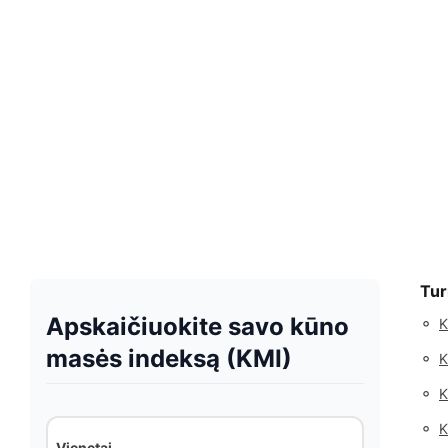
Tur
Apskaičiuokite savo kūno
◦
K
masės indeksą (KMI)
◦
K
◦
K
◦
K
Vienetai