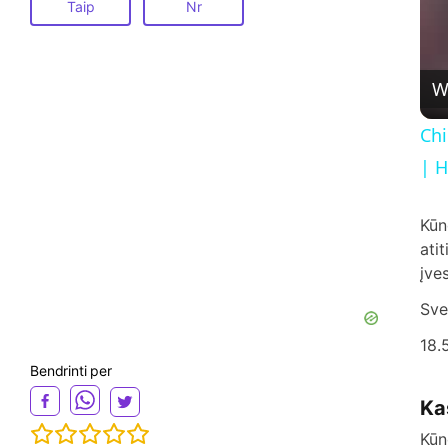
Taip
Nr
W
Chi
| H
Kūn
ati
įve
Sve
18.
Bendrinti per
Ka
Kūn