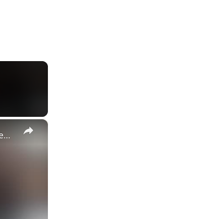
×
Childhood Bestie Who Moved Away Surprises Friend In Restaurant | Happily TV