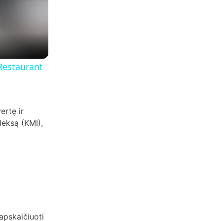
Restaurant
ertę ir
deksą (KMI),
apskaičiuoti