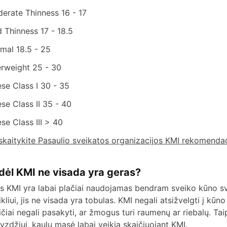
erate Thinness 16 - 17
d Thinness 17 - 18.5
mal 18.5 - 25
rweight 25 - 30
se Class I 30 - 35
se Class II 35 - 40
se Class III > 40
skaitykite Pasaulio sveikatos organizacijos KMI rekomendac
dėl KMI ne visada yra geras?
s KMI yra labai plačiai naudojamas bendram sveiko kūno s
ikliui, jis ne visada yra tobulas. KMI negali atsižvelgti į kūno
ičiai negali pasakyti, ar žmogus turi raumenų ar riebalų. Tai
yzdžiui, kaulų masė labai veikia skaičiuojant KMI.