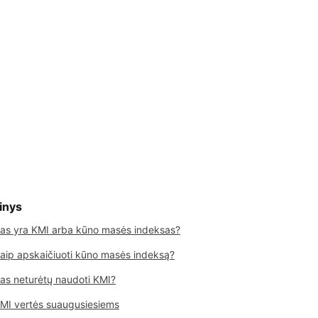
inys
as yra KMI arba kūno masės indeksas?
aip apskaičiuoti kūno masės indeksą?
as neturėtų naudoti KMI?
MI vertės suaugusiesiems