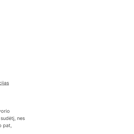
ijas
vorio
 sudėtį, nes
p pat,