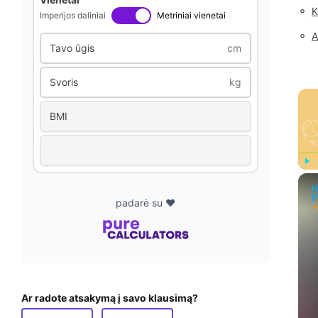
◦
K
Imperijos daliniai
Metriniai vienetai
◦
A
Tavo ūgis
cm
Svoris
kg
BMI
Play
padarė su ❤️
Ar radote atsakymą į savo klausimą?