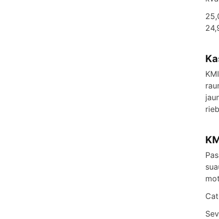
25,
24,
Ka
KMI
rau
jau
rie
KM
Pas
sua
mot
Cat
Sev