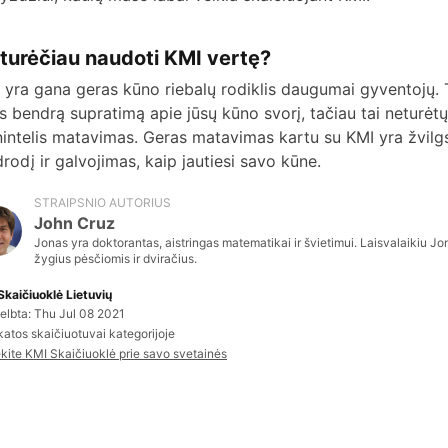
 turėčiau naudoti KMI vertę?
 yra gana geras kūno riebalų rodiklis daugumai gyventojų. T
s bendrą supratimą apie jūsų kūno svorį, tačiau tai neturėtų
nintelis matavimas. Geras matavimas kartu su KMI yra žvilgs
drodį ir galvojimas, kaip jautiesi savo kūne.
STRAIPSNIO AUTORIUS
John Cruz
Jonas yra doktorantas, aistringas matematikai ir švietimui. Laisvalaikiu J
žygius pėsčiomis ir dviračius.
Skaičiuoklė Lietuvių
elbta: Thu Jul 08 2021
katos skaičiuotuvai kategorijoje
ėkite KMI Skaičiuoklė prie savo svetainės