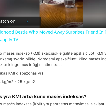
l
atch on
a
ldhood Bestie Who Moved Away Surprises Friend In 
y
appily TV
V
o masės indekso (KMI) skaičiuokle galite apskaičiuoti KMI v
tinkamą svorio būklę. Norėdami apskaičiuoti kūno masės in
skite kilogramus ir ūgį centimetrais.
i
ikas KMI diapazonas yra:
d
5 kg/m2 - 25 kg/m2
e
s yra KMI arba kūno masės indeksas?
o masės indeksas (KMI) yra paprastas matavimas, siekiant 