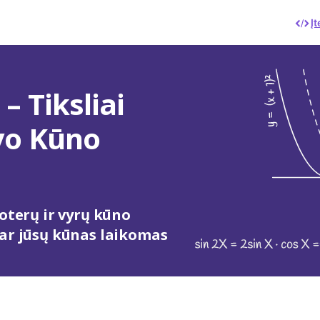
Įt
– Tiksliai
vo Kūno
moterų ir vyrų kūno
 ar jūsų kūnas laikomas