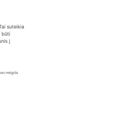
ai suteikia
 būti
nis į
onas mėgsta