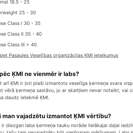
mal 18.5 - 25
rweight 25 - 30
se Class I 30 - 35
se Class II 35 - 40
se Class III > 40
asiet Pasaules Veselības organizācijas ĶMI ieteikumus
pēc ĶMI ne vienmēr ir labs?
t arī ĶMI ir ļoti plaši izmantots veselīga ķermeņa svara vis
t vērā ķermeņa sastāvu, jo ar skaitļiem nevar noteikt, vai c
a daudz ietekmē ĶMI.
i man vajadzētu izmantot ĶMI vērtību?
 ir diezgan laba ķermeņa tauku norāde lielākajai daļai iedz
ru, taču tam nevajadzētu būt vienīgajam mērījumam. Labs mē