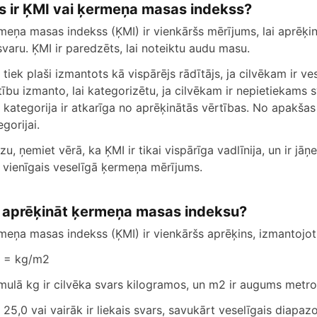
e
s ir ĶMI vai ķermeņa masas indekss?
meņa masas indekss (ĶMI) ir vienkāršs mērījums, lai aprēķi
o
svaru. ĶMI ir paredzēts, lai noteiktu audu masu.
 tiek plaši izmantots kā vispārējs rādītājs, ja cilvēkam ir v
tību izmanto, lai kategorizētu, ja cilvēkam ir nepietiekams 
 kategorija ir atkarīga no aprēķinātās vērtības. No apakšas j
gorijai.
zu, ņemiet vērā, ka ĶMI ir tikai vispārīga vadlīnija, un ir 
 vienīgais veselīgā ķermeņa mērījums.
 aprēķināt ķermeņa masas indeksu?
meņa masas indekss (ĶMI) ir vienkāršs aprēķins, izmantojo
 = kg/m2
mulā kg ir cilvēka svars kilogramos, un m2 ir augums metro
 25,0 vai vairāk ir liekais svars, savukārt veselīgais diapazo