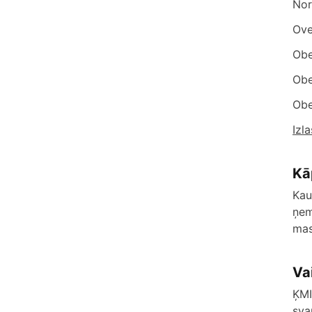
Nor
Ove
Obe
Obe
Obe
Izl
Kā
Kau
ņem
mas
Va
ĶMI
sva