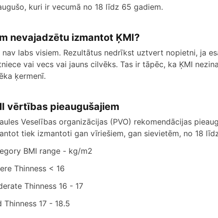
augušo, kuri ir vecumā no 18 līdz 65 gadiem.
m nevajadzētu izmantot ĶMI?
 nav labs visiem. Rezultātus nedrīkst uztvert nopietni, ja es
tniece vai vecs vai jauns cilvēks. Tas ir tāpēc, ka ĶMI nezin
vēka ķermenī.
I vērtības pieaugušajiem
aules Veselības organizācijas (PVO) rekomendācijas pieaugu
antot tiek izmantoti gan vīriešiem, gan sievietēm, no 18 lī
egory BMI range - kg/m2
ere Thinness < 16
erate Thinness 16 - 17
d Thinness 17 - 18.5