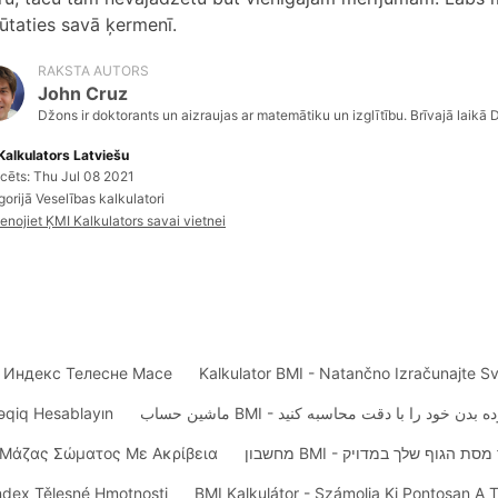
jūtaties savā ķermenī.
RAKSTA AUTORS
John Cruz
Džons ir doktorants un aizraujas ar matemātiku un izglītību. Brīvajā laikā
Kalkulators Latviešu
icēts: Thu Jul 08 2021
orijā Veselības kalkulatori
enojiet ĶMI Kalkulators savai vietnei
ј Индекс Телесне Масе
Kalkulator BMI - Natančno Izračunajte S
Dəqiq Hesablayın
ماشین حساب BMI -  خود را با دقت محاسبه کنید
η Μάζας Σώματος Με Ακρίβεια
מחשבון BMI - גוף שלך במדויק
Index Tělesné Hmotnosti
BMI Kalkulátor - Számolja Ki Pontosan A