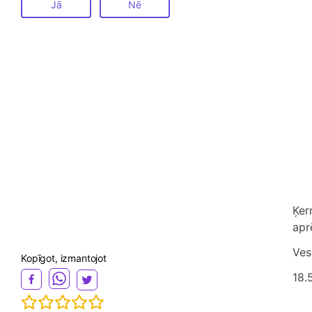
Jā
Nē
Ķer
apr
Ves
Kopīgot, izmantojot
18.