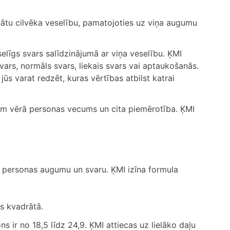
nātu cilvēka veselību, pamatojoties uz viņa augumu
eselīgs svars salīdzinājumā ar viņa veselību. ĶMI
svars, normāls svars, liekais svars vai aptaukošanās.
ūs varat redzēt, kuras vērtības atbilst katrai
jāņem vērā personas vecums un cita piemērotība. ĶMI
t personas augumu un svaru. ĶMI izīna formula
s kvadrātā.
ns ir no 18,5 līdz 24,9. ĶMI attiecas uz lielāko daļu