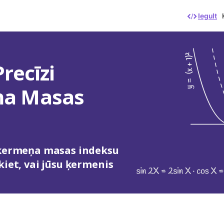
Iegult
recīzi
ņa Masas
u ķermeņa masas indeksu
kiet, vai jūsu ķermenis