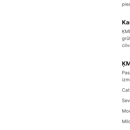
pie
Ka
ĶMI
grū
cil
ĶM
Pas
izm
Cat
Sev
Mod
Mil