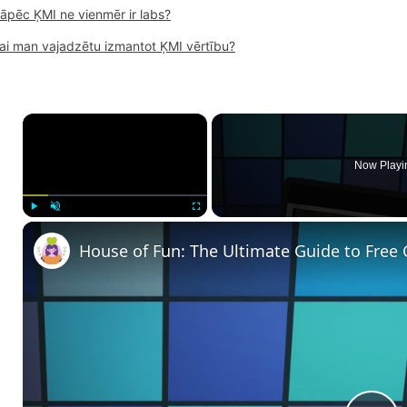
āpēc ĶMI ne vienmēr ir labs?
ai man vajadzētu izmantot ĶMI vērtību?
×
Now Playi
Play
Unmute
Fullscreen
House of Fun: The Ultimate Guide to Free