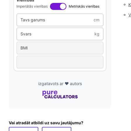
◦
K
Imperiālās vienības
Metriskās vienības
◦
V
Tavs garums
cm
Svars
kg
BMI
izgatavots ar ❤️ autors
Vai atradāt atbildi uz savu jautājumu?