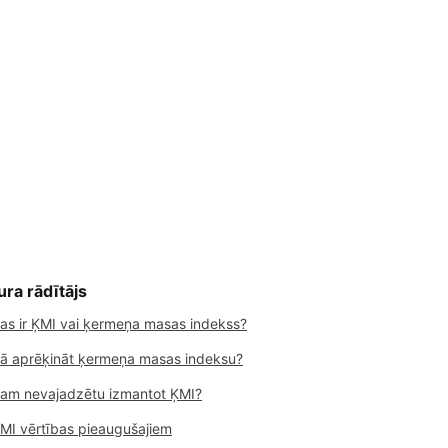
ura rādītājs
as ir ĶMI vai ķermeņa masas indekss?
ā aprēķināt ķermeņa masas indeksu?
am nevajadzētu izmantot ĶMI?
MI vērtības pieaugušajiem