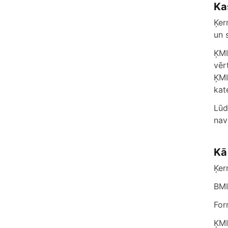
Ka
Ķer
un 
ĶMI
vēr
ĶMI
kate
Lūd
nav
Kā
Ķer
BMI
For
ĶMI