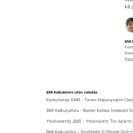
kā 
ĶMI 
Publ
Kateg
Pievi
ĶMI Kalkulators citās valodās
Калкулатор БМИ - Тачно Израчунајте Сво
BMI Kalkulyatoru - Bədən Kütləsi İndeksini 
Υπολογιστής ΔΜΣ - Υπολογίστε Τον Δείκτ
BMI Kalkulačka – Spočítejte Si Přesně Svůj 