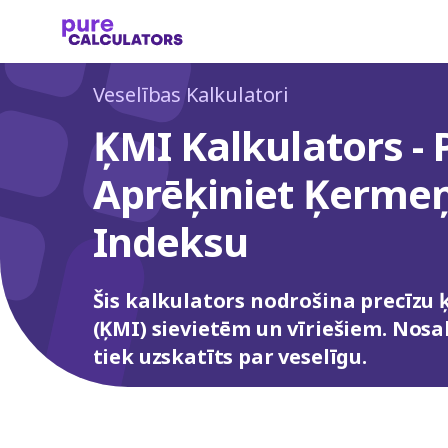
Veselības Kalkulatori
ĶMI Kalkulators - P
Aprēķiniet Ķerme
Indeksu
Šis kalkulators nodrošina precīz
(ĶMI) sievietēm un vīriešiem. Nosa
tiek uzskatīts par veselīgu.