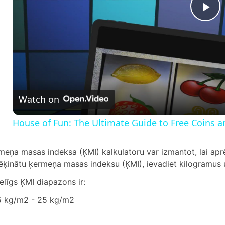
P
l
a
Watch on
y
House of Fun: The Ultimate Guide to Free Coins a
V
meņa masas indeksa (ĶMI) kalkulatoru var izmantot, lai aprē
ēķinātu ķermeņa masas indeksu (ĶMI), ievadiet kilogramus
i
elīgs ĶMI diapazons ir:
d
5 kg/m2 - 25 kg/m2