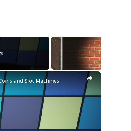
ng
×
 Coins and Slot Machines