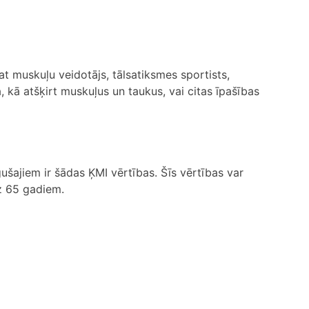
at muskuļu veidotājs, tālsatiksmes sportists,
a, kā atšķirt muskuļus un taukus, vai citas īpašības
šajiem ir šādas ĶMI vērtības. Šīs vērtības var
dz 65 gadiem.