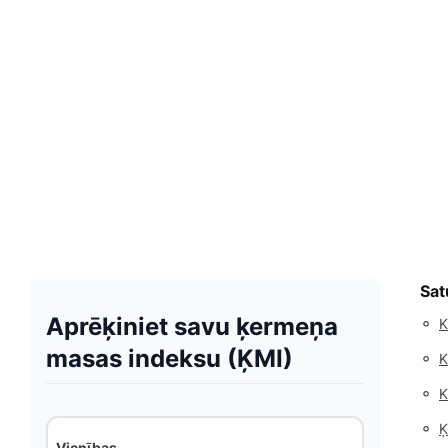
Sat
Aprēķiniet savu ķermeņa
◦
K
masas indeksu (ĶMI)
◦
K
◦
K
◦
Ķ
Vienības