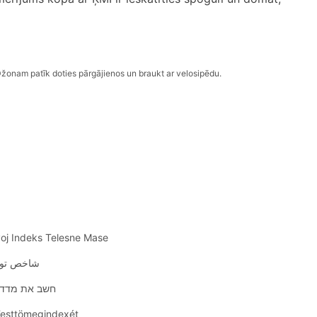
 Džonam patīk doties pārgājienos un braukt ar velosipēdu.
voj Indeks Telesne Mase
شاخص توده بدن
חשב את מדד מסת ה
 Testtömegindexét