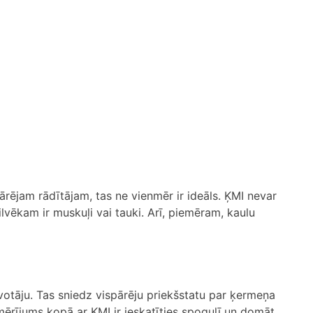
pārējam rādītājam, tas ne vienmēr ir ideāls. ĶMI nevar
ilvēkam ir muskuļi vai tauki. Arī, piemēram, kaulu
īvotāju. Tas sniedz vispārēju priekšstatu par ķermeņa
rījums kopā ar ĶMI ir ieskatīties spogulī un domāt,