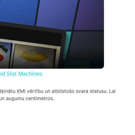
nd Slot Machines
ķinātu ĶMI vērtību un atbilstošo svara statusu. Lai
 un augumu centimetros.