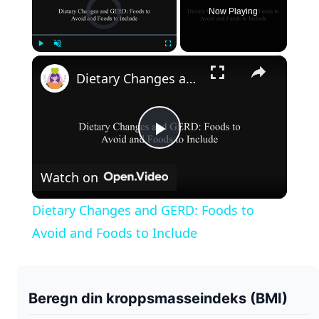
Video Player is loading.
Now Playing
×
Play
Unmute
Fullscreen
Dietary Changes and GERD: Foods to Avoid and Foods to Include
P
Watch on
l
Dietary Changes and GERD: Foods to
a
Avoid and Foods to Include
y
Beregn din kroppsmasseindeks (BMI)