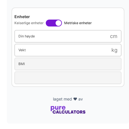
V
i
Enheter
Keiserlige enheter
Metriske enheter
d
cm
Din høyde
kg
e
Vekt
BMI
o
laget med ❤️ av