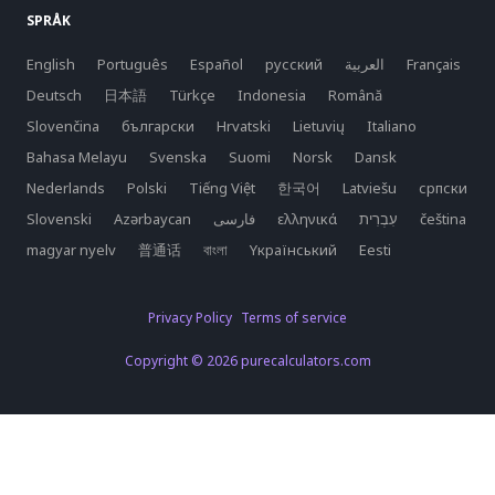
SPRÅK
English
Português
Español
русский
العربية
Français
Deutsch
日本語
Türkçe
Indonesia
Română
Slovenčina
български
Hrvatski
Lietuvių
Italiano
Bahasa Melayu
Svenska
Suomi
Norsk
Dansk
Nederlands
Polski
Tiếng Việt
한국어
Latviešu
српски
Slovenski
Azərbaycan
فارسی
ελληνικά
čeština
magyar nyelv
普通话
বাংলা
Yкраїнський
Eesti
Privacy Policy
Terms of service
Copyright © 2026 purecalculators.com