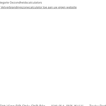
ategorie Gezondheidscalculators
 Vetverbrandingszonecalculator toe aan uw eigen website
Tính Vùng Đốt Cháy Chất Béo
지방 연소 영역 계산기
Tauku Ded