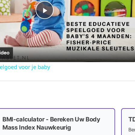
P
l
a
elgoed voor je baby
y
V
i
BMI-calculator - Bereken Uw Body
T
d
Mass Index Nauwkeurig
Be