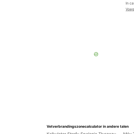
In c
Voeg
Vetverbrandingszonecalculator in andere talen
Kalkulator Strefy Spalania Tłuszczu
Máy 