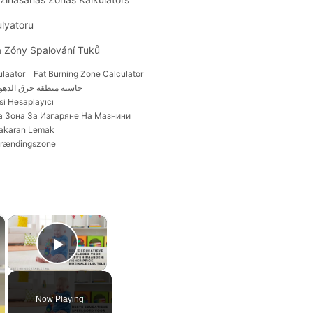
lyatoru
a Zóny Spalování Tuků
ulaator
Fat Burning Zone Calculator
حاسبة منطقة حرق الدهو
i Hesaplayıcı
а Зона За Изгаряне На Мазнини
bakaran Lemak
brændingszone
×
×
Play Video
Now Playing