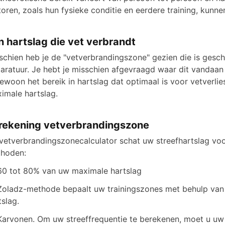
toren, zoals hun fysieke conditie en eerdere training, kunnen
n hartslag die vet verbrandt
schien heb je de "vetverbrandingszone" gezien die is gesch
aratuur. Je hebt je misschien afgevraagd waar dit vandaan
gewoon het bereik in hartslag dat optimaal is voor vetverli
imale hartslag.
rekening vetverbrandingszone
vetverbrandingszonecalculator schat uw streefhartslag voo
hoden:
60 tot 80% van uw maximale hartslag
Zoladz-methode bepaalt uw trainingszones met behulp van
tslag.
Karvonen. Om uw streeffrequentie te berekenen, moet u uw