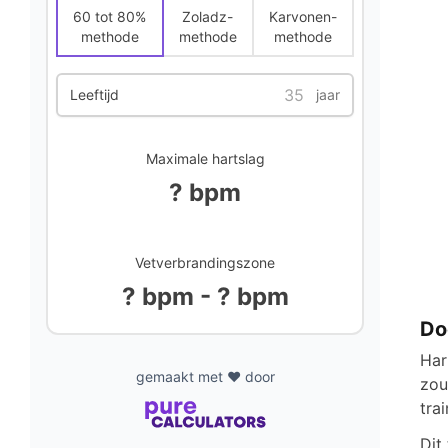
60 tot 80%
Zoladz-
Karvonen-
methode
methode
methode
Leeftijd
jaar
Maximale hartslag
? bpm
Vetverbrandingszone
? bpm - ? bpm
Do
Har
gemaakt met ❤️ door
zou
trai
Dit