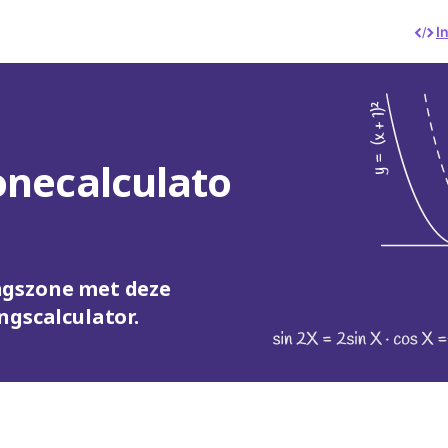
I
onecalculato
ngszone met deze
ngscalculator.