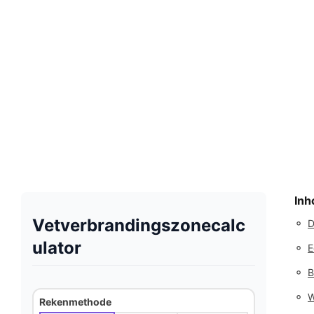
Inh
Vetverbrandingszonecalc
◦
D
ulator
◦
E
◦
B
◦
W
Rekenmethode