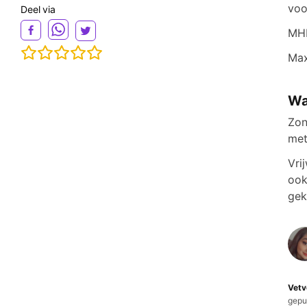
voo
Deel via
MHR
Max
Wa
Zon
met
Vri
ook
gek
Vetv
gepu