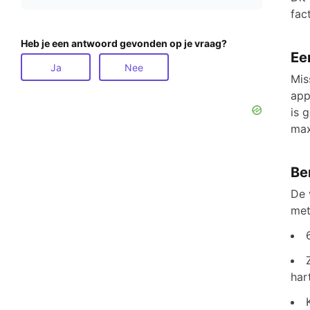
fac
Heb je een antwoord gevonden op je vraag?
Ee
Ja
Nee
Mis
app
is 
max
Be
De 
met
har