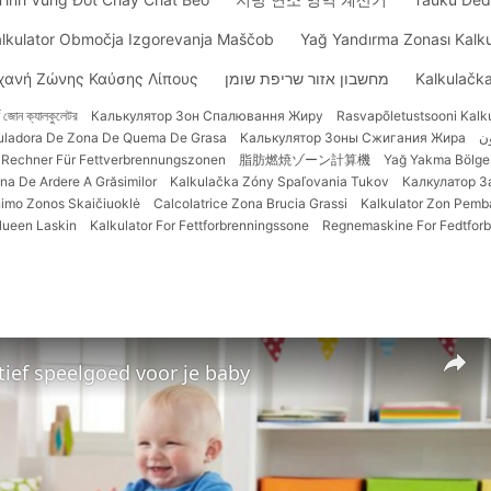
lkulator Območja Izgorevanja Maščob
Yağ Yandırma Zonası Kalku
χανή Ζώνης Καύσης Λίπους
מחשבון אזור שריפת שומן
Kalkulačk
ার্ন জোন ক্যালকুলেটর
Калькулятор Зон Спалювання Жиру
Rasvapõletustsooni Kalk
uladora De Zona De Quema De Grasa
Калькулятор Зоны Сжигания Жира
ن
Rechner Für Fettverbrennungszonen
脂肪燃焼ゾーン計算機
Yağ Yakma Bölges
na De Ardere A Grăsimilor
Kalkulačka Zóny Spaľovania Tukov
Калкулатор З
nimo Zonos Skaičiuoklė
Calcolatrice Zona Brucia Grassi
Kalkulator Zon Pem
lueen Laskin
Kalkulator For Fettforbrenningssone
Regnemaskine For Fedtfor
ief speelgoed voor je baby