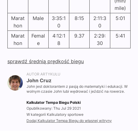
(min/
mile)
Marat
Male
3:35:1
8:15
2:11:3
5:01
hon
0
0
Marat
Femal
4:12:1
9.37
2:29:
5:41
hon
e
8
30
sprawdź średnią prędkość biegu
AUTOR ARTYKUŁU
John Cruz
John jest doktorantem z pasją do matematyki i edukacji. W
wolnym czasie John lubi wędrować i jeździć na rowerze.
Kalkulator Tempa Biegu Polski
Opublikowany: Thu Jul 29 2021
W kategorii Kalkulatory sportowe
Dodaj Kalkulator Tempa Biegu do własnej witryny