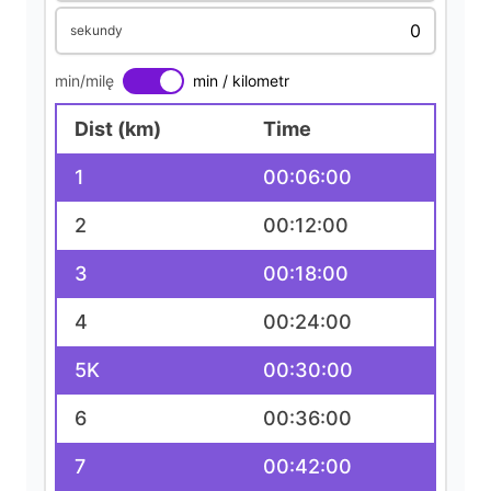
sekundy
min/milę
min / kilometr
Dist (km)
Time
1
00:06:00
2
00:12:00
3
00:18:00
4
00:24:00
5K
00:30:00
6
00:36:00
7
00:42:00