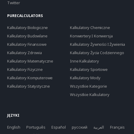
Twitter
PURECALCULATORS
Kalkulatory Biologiczne
Kalkulatory Chemiczne
Kalkulatory Budowlane
Konwertery I Konwersja
Kalkulatory Finansowe
Kalkulatory Żywności I Żywienia
Kalkulatory Zdrowia
Kalkulatory Życia Codziennego
Kalkulatory Matematyczne
Inne Kalkulatory
Kalkulatory Fizyczne
Kalkulatory Sportowe
Kalkulatory Komputerowe
Kalkulatory Mody
Kalkulatory Statystyczne
Wszystkie Kategorie
Wszystkie Kalkulatory
JĘZYKI
English
Português
Español
русский
العربية
Français