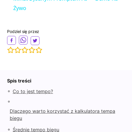
Żywo
y
Podziel się przez
V
i
d
Spis treści
e
◦
Co to jest tempo?
◦
o
Dlaczego warto korzystać z kalkulatora tempa
biegu
◦
Średnie tempo biegu