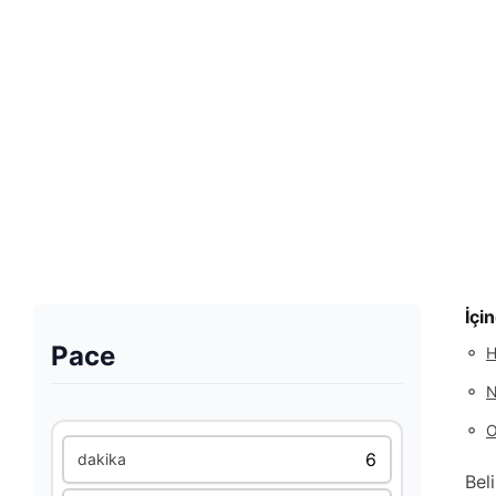
İçi
Pace
◦
H
◦
N
◦
O
dakika
Bel