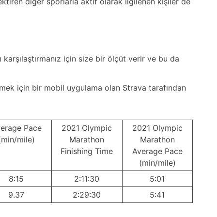
tiren diğer sporlarla aktif olarak ilgilenen kişiler de
 karşılaştırmanız için size bir ölçüt verir ve bu da
zlemek için bir mobil uygulama olan Strava tarafından
erage Pace
2021 Olympic
2021 Olympic
(min/mile)
Marathon
Marathon
Finishing Time
Average Pace
(min/mile)
8:15
2:11:30
5:01
9.37
2:29:30
5:41