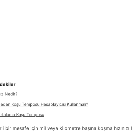
ndekiler
ız Nedir?
eden Koşu Temposu Hesaplayıcısı Kullanmalı?
rtalama Koşu Temposu
irli bir mesafe için mil veya kilometre başına koşma hızınızı 