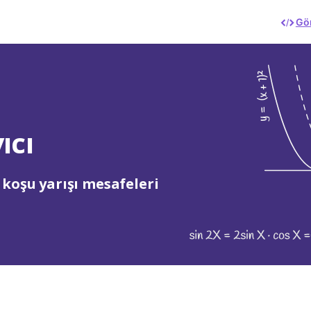
Gö
ıcı
koşu yarışı mesafeleri