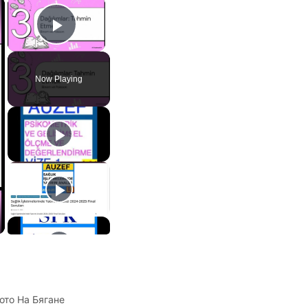
×
×
Play Video
Now Playing
ото На Бягане