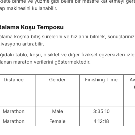
iklete binme ve yüzme gibi belirli bir mesafe kat etmeyi gerek
ap makinesini kullanabilir.
talama Koşu Temposu
alama koşma bitiş sürelerini ve hızlarını bilmek, sonuçlarınızı
ivasyonu artırabilir.
ğıdaki tablo, koşu, bisiklet ve diğer fiziksel egzersizleri i
lanan maraton verilerini göstermektedir.
Distance
Gender
Finishing Time
Av
Marathon
Male
3:35:10
Marathon
Female
4:12:18