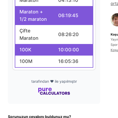
Maraton
04:13:10
ort
Maraton +
06:19:45
1/2 maraton
Çifte
08:26:20
Koşu
Maraton
Yayı
Spor
100K
10:00:00
Koşu
100M
16:05:36
tarafından ❤️ ile yapılmıştır
Sorunuzun cevabını buldunuz mu?