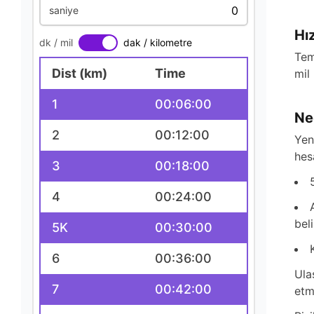
saniye
Hı
dk / mil
dak / kilometre
Tem
Dist (km)
Time
mil
1
00:06:00
Ne
2
00:12:00
Yen
hes
3
00:18:00
4
00:24:00
beli
5K
00:30:00
6
00:36:00
Ula
7
00:42:00
etm