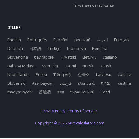
Tüm Hesap Makineleri
DILLER
English
Português
Español
русский
العربية
Français
Deutsch
日本語
Türkçe
Indonesia
Română
Slovenčina
български
Hrvatski
Lietuvių
Italiano
Bahasa Melayu
Svenska
Suomi
Norsk
Dansk
Nederlands
Polski
Tiếng Việt
한국어
Latviešu
српски
Slovenski
Azərbaycan
فارسی
ελληνικά
čeština
magyar nyelv
普通话
বাংলা
Yкраїнський
Eesti
Privacy Policy
Terms of service
Copyright © 2026 purecalculators.com