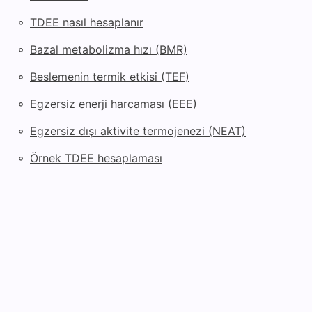
◦
TDEE nasıl hesaplanır
◦
Bazal metabolizma hızı (BMR)
◦
Beslemenin termik etkisi (TEF)
◦
Egzersiz enerji harcaması (EEE)
◦
Egzersiz dışı aktivite termojenezi (NEAT)
◦
Örnek TDEE hesaplaması