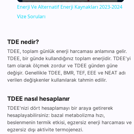
Enerji Ve Alternatif Enerji Kaynakları 2023-2024
a
Vize Soruları
y
TDE nedir?
V
TDEE, toplam günlük enerji harcaması anlamına gelir.
TDEE, bir günde kullandığınız toplam enerjidir. TDEE'yi
tam olarak ölçmek zordur ve TDEE günden güne
i
değişir. Genellikle TDEE, BMR, TEF, EEE ve NEAT adı
verilen değişkenler kullanılarak tahmin edilir.
d
TDEE nasıl hesaplanır
e
TDEE'nizi dört hesaplamayı bir araya getirerek
hesaplayabilirsiniz: bazal metabolizma hızı,
beslenmenin termik etkisi, egzersiz enerji harcaması ve
o
egzersiz dışı aktivite termojenezi.