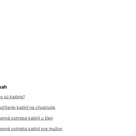
sah
o sú kalórie?
očítanie kalórií na chudnutie
enná potreba kalórií u žien
enná potreba kalórií pre mužov