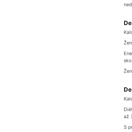
ned
De
Kal
Žen
Ene
sko
Žen
De
Kal
Dié
až 
S p