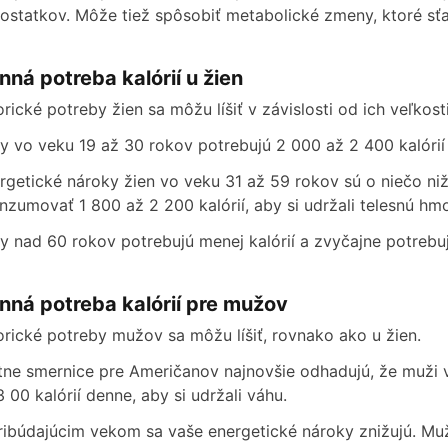
ostatkov. Môže tiež spôsobiť metabolické zmeny, ktoré sť
nná potreba kalórií u žien
orické potreby žien sa môžu líšiť v závislosti od ich veľkosti
y vo veku 19 až 30 rokov potrebujú 2 000 až 2 400 kalórií 
rgetické nároky žien vo veku 31 až 59 rokov sú o niečo n
nzumovať 1 800 až 2 200 kalórií, aby si udržali telesnú hm
y nad 60 rokov potrebujú menej kalórií a zvyčajne potrebujú
nná potreba kalórií pre mužov
orické potreby mužov sa môžu líšiť, rovnako ako u žien.
tne smernice pre Američanov najnovšie odhadujú, že muži
3 00 kalórií denne, aby si udržali váhu.
ribúdajúcim vekom sa vaše energetické nároky znižujú. Muž