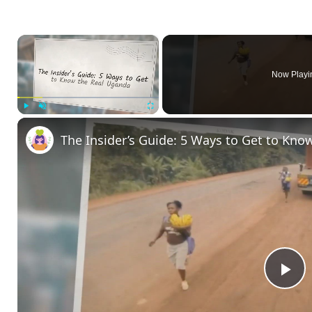
×
Now Playi
Play
Unmute
Fullscreen
The Insider’s Guide: 5 Ways to Get to Kno
P