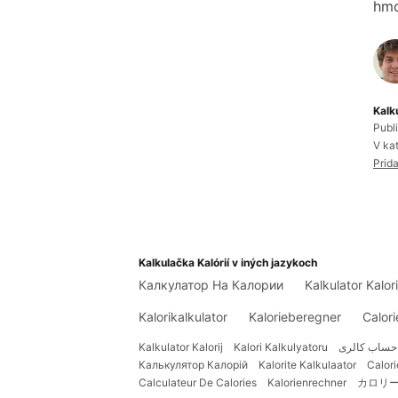
hmo
Kalk
Publ
V ka
Prida
Kalkulačka Kalórií v iných jazykoch
Калкулатор На Калории
Kalkulator Kalori
Kalorikalkulator
Kalorieberegner
Calori
Kalkulator Kalorij
Kalori Kalkulyatoru
حساب کالری
Калькулятор Калорій
Kalorite Kalkulaator
Calori
Calculateur De Calories
Kalorienrechner
カロリ