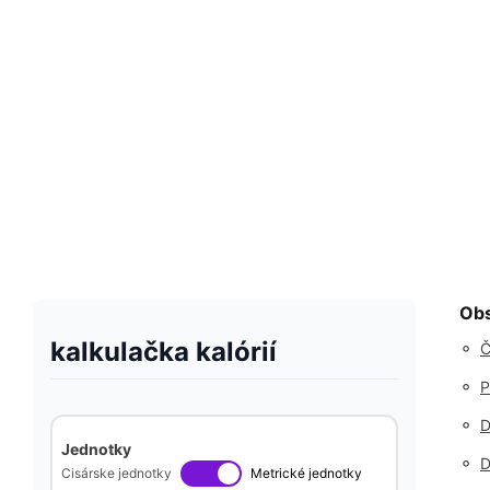
Ob
kalkulačka kalórií
◦
Č
◦
P
◦
D
Jednotky
◦
D
Cisárske jednotky
Metrické jednotky