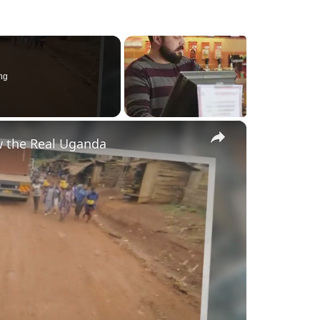
ng
×
w the Real Uganda