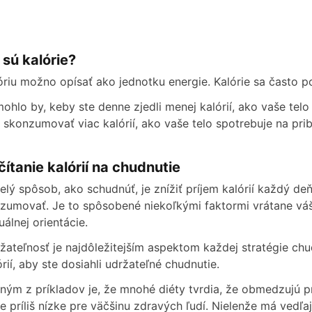
 sú kalórie?
óriu možno opísať ako jednotku energie. Kalórie sa často po
ohlo by, keby ste denne zjedli menej kalórií, ako vaše telo
 skonzumovať viac kalórií, ako vaše telo spotrebuje na prib
čítanie kalórií na chudnutie
elý spôsob, ako schudnúť, je znížiť príjem kalórií každý deň
zumovať. Je to spôsobené niekoľkými faktormi vrátane vášho
uálnej orientácie.
žateľnosť je najdôležitejším aspektom každej stratégie chu
órií, aby ste dosiahli udržateľné chudnutie.
ným z príkladov je, že mnohé diéty tvrdia, že obmedzujú prí
je príliš nízke pre väčšinu zdravých ľudí. Nielenže má vedľaj