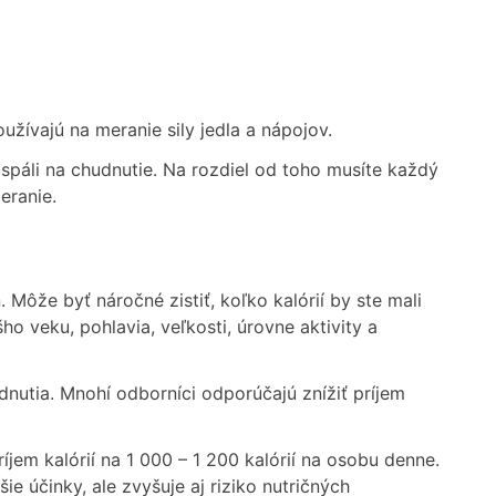
užívajú na meranie sily jedla a nápojov.
 spáli na chudnutie. Na rozdiel od toho musíte každý
eranie.
. Môže byť náročné zistiť, koľko kalórií by ste mali
 veku, pohlavia, veľkosti, úrovne aktivity a
dnutia. Mnohí odborníci odporúčajú znížiť príjem
jem kalórií na 1 000 – 1 200 kalórií na osobu denne.
šie účinky, ale zvyšuje aj riziko nutričných