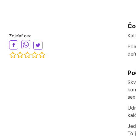
Čo
Kal
Zdieľať cez
Pom
deň
Po
Skv
kon
sex
Udr
kal
Jed
To 