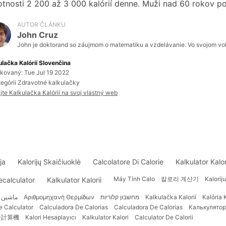
tnosti 2 200 až 3 000 kalórií denne. Muži nad 60 rokov pot
AUTOR ČLÁNKU
John Cruz
John je doktorand so záujmom o matematiku a vzdelávanie. Vo svojom voľn
ulačka Kalórií Slovenčina
ikovaný: Tue Jul 19 2022
tegórii Zdravotné kalkulačky
jte Kalkulačka Kalórií na svoj vlastný web
ja
Kalorijų Skaičiuoklė
Calcolatore Di Calorie
Kalkulator Kalor
Máy Tính Calo
칼로리 계산기
Kalorij
ecalculator
Kalkulator Kalorii
ماشین 
Αριθμομηχανή Θερμίδων
מחשבון קלוריות
Kalkulačka Kalorií
Kalória 
e Calculator
Calculadora De Calorias
Calculadora De Calorias
Калькулятор
ー計算機
Kalori Hesaplayıcı
Kalkulator Kalori
Calculator De Calorii