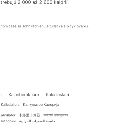
rebujú 2 000 až 2 600 kalórií.
om čase sa John rád venuje turistike a bicyklovaniu.
i
Kaloriberäknare
Kalorilaskuri
u Kalkulators
Калкулатор Калорија
Kalkulátor
卡路里计算器
ক্যালোরি ক্যালকুলেটর
 Калорий
حاسبة السعرات الحرارية