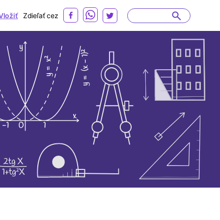
Vložiť
Zdieľať cez