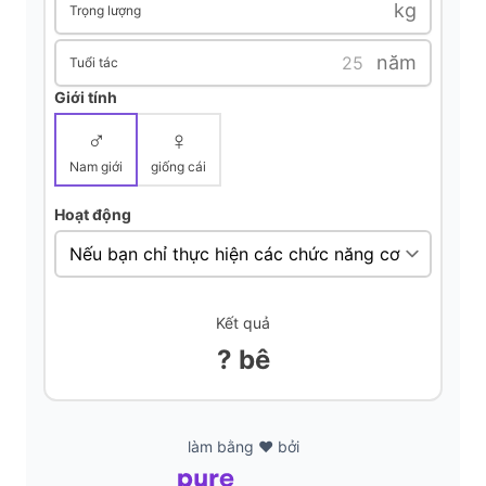
kg
Trọng lượng
d
năm
Tuổi tác
e
Giới tính
♂
♀
o
Nam giới
giống cái
Hoạt động
Kết quả
? bê
làm bằng ❤️ bởi