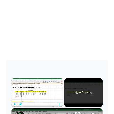
×
Now Playing
×
Play
Unmute
Fullscreen