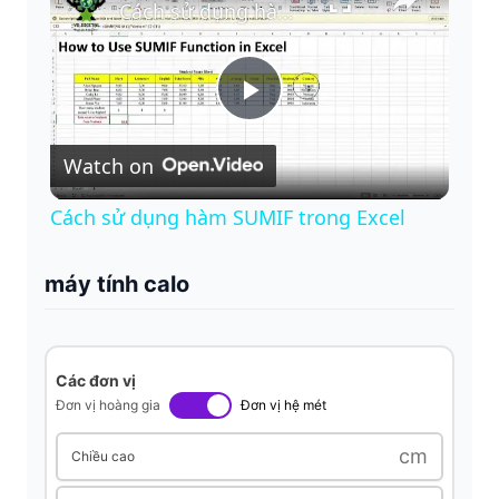
Cách sử dụng hàm SUMIF trong Excel
P
Watch on
l
Cách sử dụng hàm SUMIF trong Excel
a
máy tính calo
y
V
Các đơn vị
Đơn vị hoàng gia
Đơn vị hệ mét
i
cm
Chiều cao