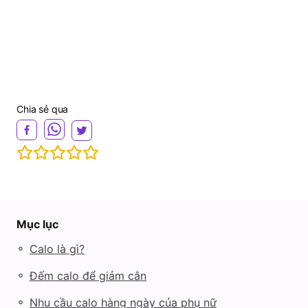
Chia sẻ qua
Mục lục
◦
Calo là gì?
◦
Đếm calo để giảm cân
◦
Nhu cầu calo hàng ngày của phụ nữ