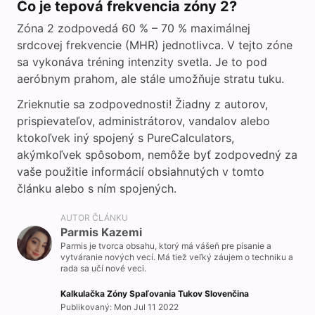
Čo je tepová frekvencia zóny 2?
Zóna 2 zodpovedá 60 % – 70 % maximálnej
srdcovej frekvencie (MHR) jednotlivca. V tejto zóne
sa vykonáva tréning intenzity svetla. Je to pod
aeróbnym prahom, ale stále umožňuje stratu tuku.
Zrieknutie sa zodpovednosti! Žiadny z autorov,
prispievateľov, administrátorov, vandalov alebo
ktokoľvek iný spojený s PureCalculators,
akýmkoľvek spôsobom, nemôže byť zodpovedný za
vaše použitie informácií obsiahnutých v tomto
článku alebo s ním spojených.
AUTOR ČLÁNKU
Parmis Kazemi
Parmis je tvorca obsahu, ktorý má vášeň pre písanie a
vytváranie nových vecí. Má tiež veľký záujem o techniku a
rada sa učí nové veci.
Kalkulačka Zóny Spaľovania Tukov Slovenčina
Publikovaný: Mon Jul 11 2022