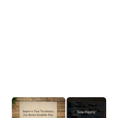
×
Now Playing