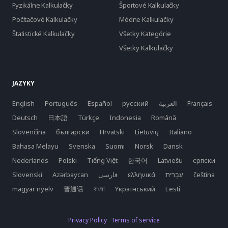
Fyzikálne Kalkulačky
Športové Kalkulačky
Počítačové Kalkulačky
Módne Kalkulačky
Štatistické Kalkulačky
Všetky Kategórie
Všetky Kalkulačky
JAZYKY
English
Português
Español
русский
العربية
Français
Deutsch
日本語
Türkçe
Indonesia
Română
Slovenčina
български
Hrvatski
Lietuvių
Italiano
Bahasa Melayu
Svenska
Suomi
Norsk
Dansk
Nederlands
Polski
Tiếng Việt
한국어
Latviešu
српски
Slovenski
Azərbaycan
فارسی
ελληνικά
čeština
magyar nyelv
普通话
বাংলা
Yкраїнський
Eesti
Privacy Policy
Terms of service