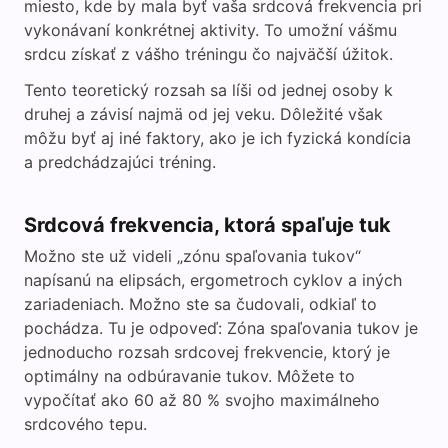
miesto, kde by mala byť vaša srdcová frekvencia pri
vykonávaní konkrétnej aktivity. To umožní vášmu
srdcu získať z vášho tréningu čo najväčší úžitok.
Tento teoretický rozsah sa líši od jednej osoby k
druhej a závisí najmä od jej veku. Dôležité však
môžu byť aj iné faktory, ako je ich fyzická kondícia
a predchádzajúci tréning.
Srdcová frekvencia, ktorá spaľuje tuk
Možno ste už videli „zónu spaľovania tukov“
napísanú na elipsách, ergometroch cyklov a iných
zariadeniach. Možno ste sa čudovali, odkiaľ to
pochádza. Tu je odpoveď: Zóna spaľovania tukov je
jednoducho rozsah srdcovej frekvencie, ktorý je
optimálny na odbúravanie tukov. Môžete to
vypočítať ako 60 až 80 % svojho maximálneho
srdcového tepu.