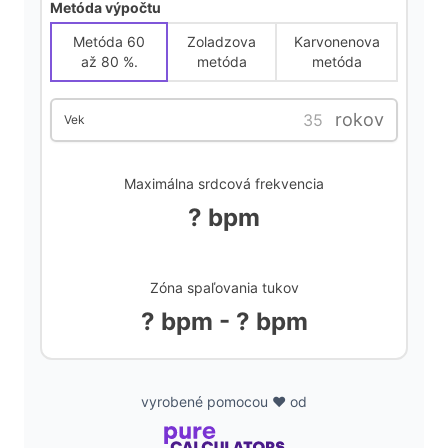
Metóda výpočtu
i
Metóda 60
Zoladzova
Karvonenova
až 80 %.
metóda
metóda
d
rokov
Vek
e
Maximálna srdcová frekvencia
o
? bpm
Zóna spaľovania tukov
? bpm - ? bpm
vyrobené pomocou ❤️ od